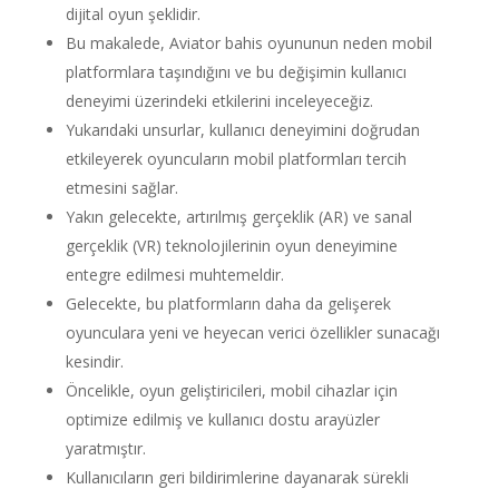
dijital oyun şeklidir.
Bu makalede, Aviator bahis oyununun neden mobil
platformlara taşındığını ve bu değişimin kullanıcı
deneyimi üzerindeki etkilerini inceleyeceğiz.
Yukarıdaki unsurlar, kullanıcı deneyimini doğrudan
etkileyerek oyuncuların mobil platformları tercih
etmesini sağlar.
Yakın gelecekte, artırılmış gerçeklik (AR) ve sanal
gerçeklik (VR) teknolojilerinin oyun deneyimine
entegre edilmesi muhtemeldir.
Gelecekte, bu platformların daha da gelişerek
oyunculara yeni ve heyecan verici özellikler sunacağı
kesindir.
Öncelikle, oyun geliştiricileri, mobil cihazlar için
optimize edilmiş ve kullanıcı dostu arayüzler
yaratmıştır.
Kullanıcıların geri bildirimlerine dayanarak sürekli