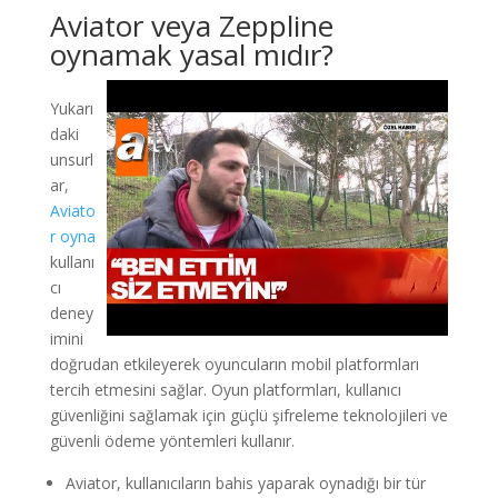
Aviator veya Zeppline
oynamak yasal mıdır?
Yukarı
daki
unsurl
ar,
Aviato
r oyna
kullanı
cı
deney
imini
doğrudan etkileyerek oyuncuların mobil platformları
tercih etmesini sağlar. Oyun platformları, kullanıcı
güvenliğini sağlamak için güçlü şifreleme teknolojileri ve
güvenli ödeme yöntemleri kullanır.
Aviator, kullanıcıların bahis yaparak oynadığı bir tür