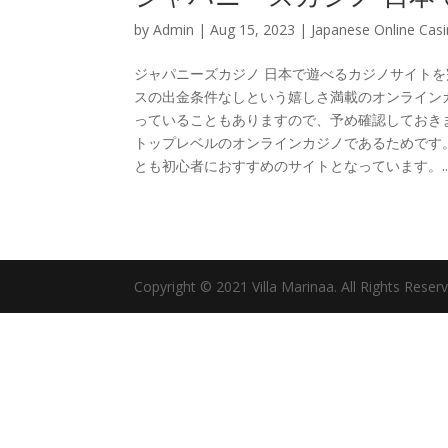
by
Admin
|
Aug 15, 2023
|
Japanese Online Cas
ジャパニーズカジノ 日本で遊べるカジノサイト
スの出金条件なしという嬉しさ満載のオンライン
っていることもありますので、予め確認しておき
トップレベルのオンラインカジノであるためです
とも初心者におすすめのサイトとなっています。..
Copyright © 2021 Villa Marinaa. All Rights Reser