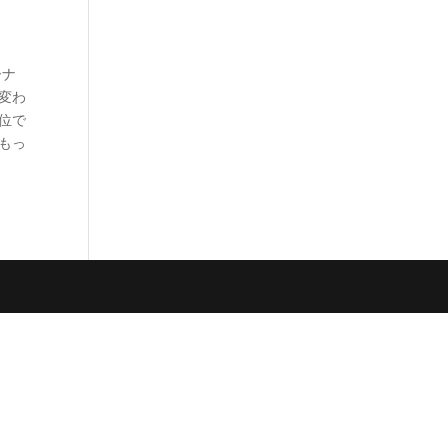
ーナ
変わ
位で
もっ