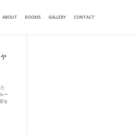
ABOUT
ROOMS
GALLERY
CONTACT
キャ
るた
ルー
安を