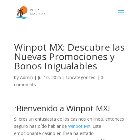
Winpot MX: Descubre las
Nuevas Promociones y
Bonos Inigualables
by
Admin
|
Jul 10, 2025
|
Uncategorized
|
0
comments
¡Bienvenido a Winpot MX!
Si eres un entusiasta de los casinos en línea, entonces
seguro has oído hablar de
Winpot MX
. Este
emocionante casino en línea ha estado