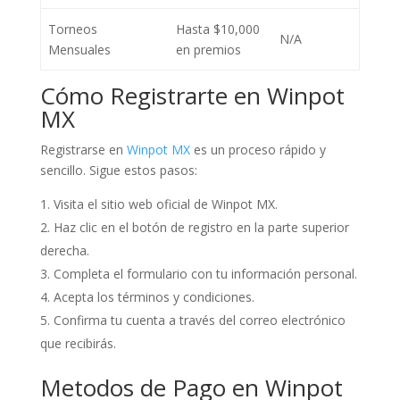
Torneos
Hasta $10,000
N/A
Mensuales
en premios
Cómo Registrarte en Winpot
MX
Registrarse en
Winpot MX
es un proceso rápido y
sencillo. Sigue estos pasos:
Visita el sitio web oficial de Winpot MX.
Haz clic en el botón de registro en la parte superior
derecha.
Completa el formulario con tu información personal.
Acepta los términos y condiciones.
Confirma tu cuenta a través del correo electrónico
que recibirás.
Metodos de Pago en Winpot